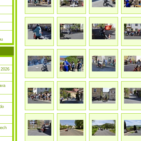
nu
 2026
ava
do
dech