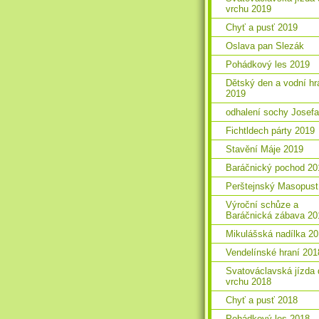
vrchu 2019
Chyť a pusť 2019
Oslava pan Slezák
Pohádkový les 2019
Dětský den a vodní hr
2019
odhalení sochy Josefa
Fichtldech párty 2019
Stavění Máje 2019
Baráčnický pochod 20
Perštejnský Masopust
Výroční schůze a
Baráčnická zábava 20
Mikulášská nadílka 2
Vendelínské hraní 201
Svatováclavská jízda 
vrchu 2018
Chyť a pusť 2018
Pohádkový les 2018