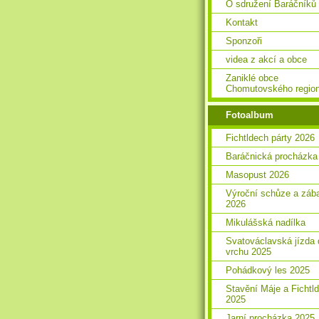
O sdružení Baráčníků
Kontakt
Sponzoři
videa z akcí a obce
Zaniklé obce
Chomutovského regio
Fotoalbum
Fichtldech párty 2026
Baráčnická procházka
Masopust 2026
Výroční schůze a záb
2026
Mikulášská nadílka
Svatováclavská jízda 
vrchu 2025
Pohádkový les 2025
Stavění Máje a Fichtl
2025
Jarní procházka 2025