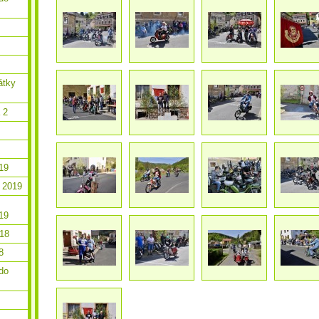
átky
 2
19
 2019
19
018
8
do