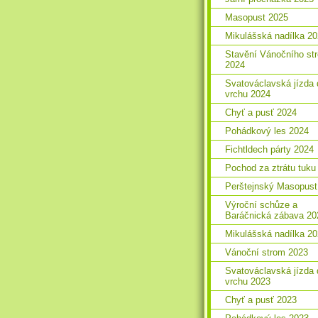
Masopust 2025
Mikulášská nadílka 2
Stavění Vánočního st
2024
Svatováclavská jízda 
vrchu 2024
Chyť a pusť 2024
Pohádkový les 2024
Fichtldech párty 2024
Pochod za ztrátu tuku
Perštejnský Masopust
Výroční schůze a
Baráčnická zábava 20
Mikulášská nadílka 2
Vánoční strom 2023
Svatováclavská jízda 
vrchu 2023
Chyť a pusť 2023