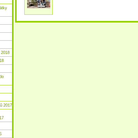
átky
 2018
18
do
ků 2017
17
6