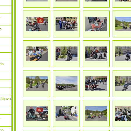
o
o
do
zábava
o
do