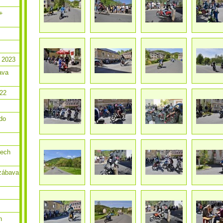
 +
 2023
ava
022
do
dech
zábava
n