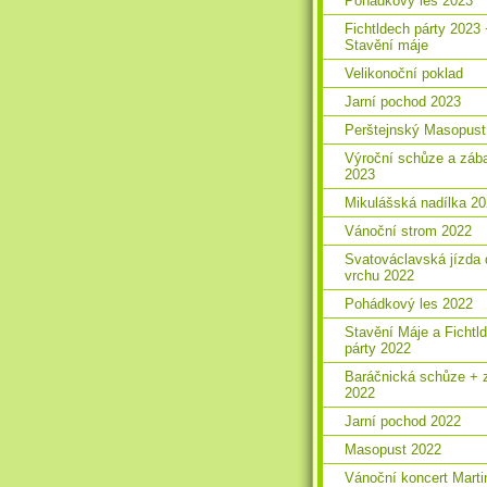
Pohádkový les 2023
Fichtldech párty 2023
Stavění máje
Velikonoční poklad
Jarní pochod 2023
Perštejnský Masopust
Výroční schůze a záb
2023
Mikulášská nadílka 2
Vánoční strom 2022
Svatováclavská jízda 
vrchu 2022
Pohádkový les 2022
Stavění Máje a Fichtl
párty 2022
Baráčnická schůze + 
2022
Jarní pochod 2022
Masopust 2022
Vánoční koncert Marti