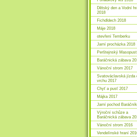
Dětský den a Vodní hr
2018
Fichdldech 2018
Máje 2018
otevření Temberku
Jarní procházka 2018
Perštejnský Masopust
Baráčnická zábava 20
Vánoční strom 2017
Svatováclavská jízda 
vrchu 2017
Chyť a pusť 2017
Májka 2017
Jarní pochod Baráční
Výroční schůze a
Baráčnická zábava 20
Vánoční strom 2016
Vendelínské hraní 201