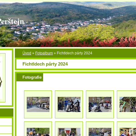
Perštejn
Úvod
»
Fotoalbum
»
Fichtldech párty 2024
Fichtldech párty 2024
Fotografie