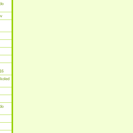
do
ov
16
 koled
do