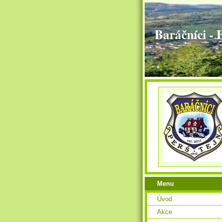
Baráčníci - 
Menu
Úvod
Akce