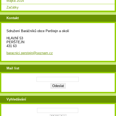
Májka 2014
Začátky
Kontakt
Sdružení Baráčníků obce Perštejn a okolí
HLAVNÍ 53
PERŠTEJN
431 63
baracnici.perstejn@seznam.cz
Mail list
Vyhledávání