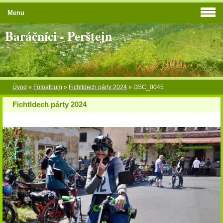
Menu
Baráčníci - Perštejn
Úvod
»
Fotoalbum
»
Fichtldech párty 2024
»
DSC_0045
Fichtldech párty 2024