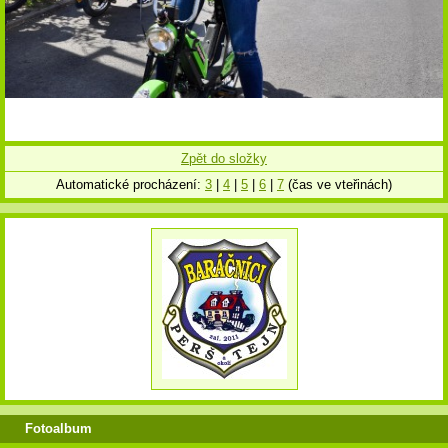
Zpět do složky
Automatické procházení:
3
|
4
|
5
|
6
|
7
(čas ve vteřinách)
Fotoalbum