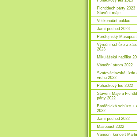
Pohádkový les 2023
Fichtldech párty 2023
Stavění máje
Velikonoční poklad
Jarní pochod 2023
Perštejnský Masopust
Výroční schůze a záb
2023
Mikulášská nadílka 2
Vánoční strom 2022
Svatováclavská jízda 
vrchu 2022
Pohádkový les 2022
Stavění Máje a Fichtl
párty 2022
Baráčnická schůze + 
2022
Jarní pochod 2022
Masopust 2022
Vánoční koncert Marti