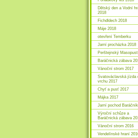
Dětský den a Vodní hr
2018
Fichdldech 2018
Máje 2018
otevření Temberku
Jarní procházka 2018
Perštejnský Masopust
Baráčnická zábava 20
Vánoční strom 2017
Svatováclavská jízda 
vrchu 2017
Chyť a pusť 2017
Májka 2017
Jarní pochod Baráční
Výroční schůze a
Baráčnická zábava 20
Vánoční strom 2016
Vendelínské hraní 201