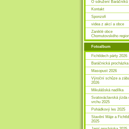
O sdružení Baráčníků
Kontakt
Sponzoři
videa z akcí a obce
Zaniklé obce
Chomutovského regio
Fotoalbum
Fichtldech párty 2026
Baráčnická procházka
Masopust 2026
Výroční schůze a záb
2026
Mikulášská nadílka
Svatováclavská jízda 
vrchu 2025
Pohádkový les 2025
Stavění Máje a Fichtl
2025
Jarní procházka 2025