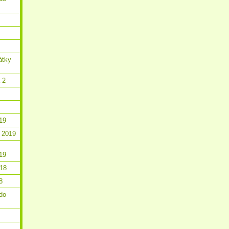
átky
 2
19
 2019
19
018
8
do