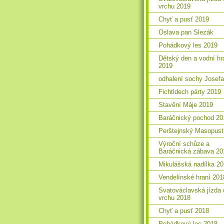
vrchu 2019
Chyť a pusť 2019
Oslava pan Slezák
Pohádkový les 2019
Dětský den a vodní hr
2019
odhalení sochy Josefa
Fichtldech párty 2019
Stavění Máje 2019
Baráčnický pochod 20
Perštejnský Masopust
Výroční schůze a
Baráčnická zábava 20
Mikulášská nadílka 2
Vendelínské hraní 201
Svatováclavská jízda 
vrchu 2018
Chyť a pusť 2018
Pohádkový les 2018