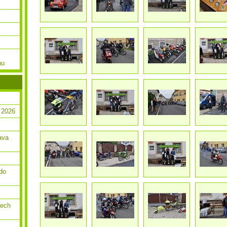
nu
 2026
ava
do
dech