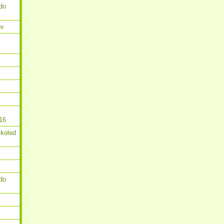
do
ov
16
 koled
do