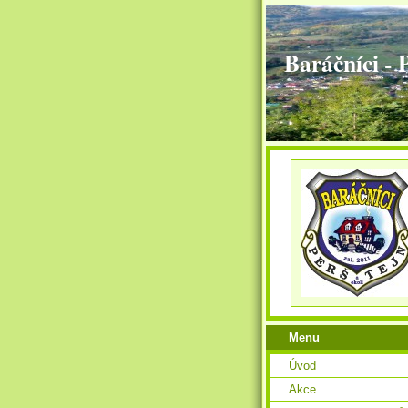
Baráčníci - 
Menu
Úvod
Akce