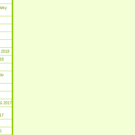
átky
 2018
18
do
ků 2017
17
6