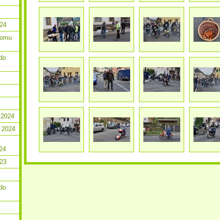
024
romu
do
 2024
 2024
24
023
do