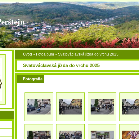
Perštejn
Úvod
»
Fotoalbum
»
Svatováclavská jízda do vrchu 2025
Svatováclavská jízda do vrchu 2025
Fotografie