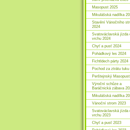
Masopust 2025
Mikulášská nadílka 2
Stavění Vánočního st
2024
Svatováclavská jízda 
vrchu 2024
Chyť a pusť 2024
Pohádkový les 2024
Fichtldech párty 2024
Pochod za ztrátu tuku
Perštejnský Masopust
Výroční schůze a
Baráčnická zábava 20
Mikulášská nadílka 2
Vánoční strom 2023
Svatováclavská jízda 
vrchu 2023
Chyť a pusť 2023