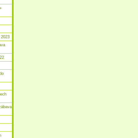
 +
 2023
ava
022
do
dech
zábava
n