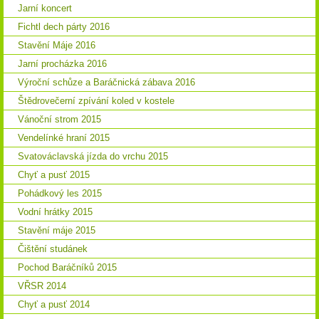
Jarní koncert
Fichtl dech párty 2016
Stavění Máje 2016
Jarní procházka 2016
Výroční schůze a Baráčnická zábava 2016
Štědrovečerní zpívání koled v kostele
Vánoční strom 2015
Vendelínké hraní 2015
Svatováclavská jízda do vrchu 2015
Chyť a pusť 2015
Pohádkový les 2015
Vodní hrátky 2015
Stavění máje 2015
Čištění studánek
Pochod Baráčníků 2015
VŘSR 2014
Chyť a pusť 2014