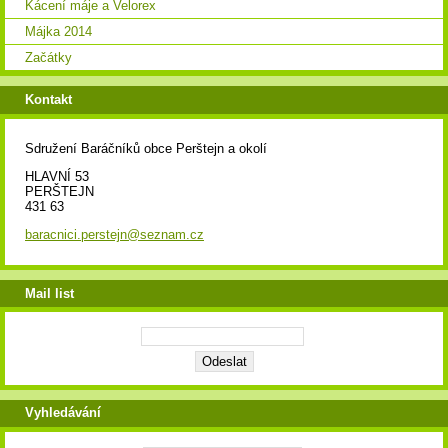
Kácení máje a Velorex
Májka 2014
Začátky
Kontakt
Sdružení Baráčníků obce Perštejn a okolí
HLAVNÍ 53
PERŠTEJN
431 63
baracnici.perstejn@seznam.cz
Mail list
Vyhledávání