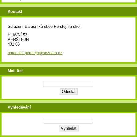
Kontakt
Sdružení Baráčníků obce Perštejn a okolí
HLAVNÍ 53
PERŠTEJN
431 63
baracnici.perstejn@seznam.cz
Mail list
Vyhledávání