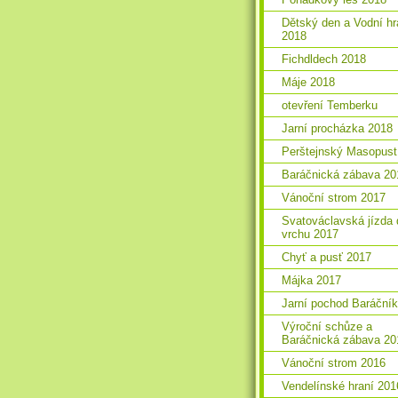
Dětský den a Vodní hr
2018
Fichdldech 2018
Máje 2018
otevření Temberku
Jarní procházka 2018
Perštejnský Masopust
Baráčnická zábava 20
Vánoční strom 2017
Svatováclavská jízda 
vrchu 2017
Chyť a pusť 2017
Májka 2017
Jarní pochod Baráční
Výroční schůze a
Baráčnická zábava 20
Vánoční strom 2016
Vendelínské hraní 201