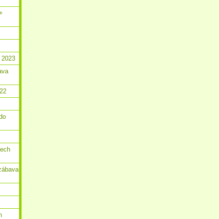
 +
 2023
ava
022
do
dech
zábava
n