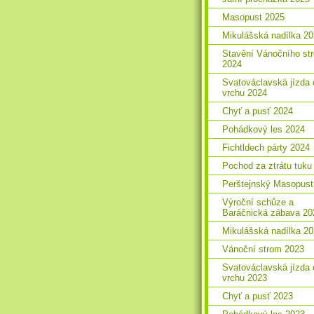
Masopust 2025
Mikulášská nadílka 2
Stavění Vánočního st
2024
Svatováclavská jízda 
vrchu 2024
Chyť a pusť 2024
Pohádkový les 2024
Fichtldech párty 2024
Pochod za ztrátu tuku
Perštejnský Masopust
Výroční schůze a
Baráčnická zábava 20
Mikulášská nadílka 2
Vánoční strom 2023
Svatováclavská jízda 
vrchu 2023
Chyť a pusť 2023