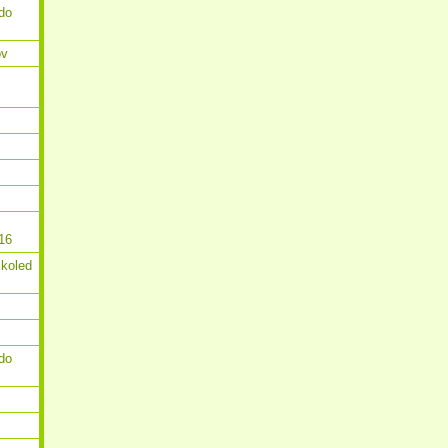
do
ov
16
 koled
do