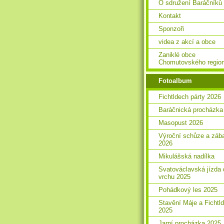
O sdružení Baráčníků
Kontakt
Sponzoři
videa z akcí a obce
Zaniklé obce
Chomutovského regio
Fotoalbum
Fichtldech párty 2026
Baráčnická procházka
Masopust 2026
Výroční schůze a záb
2026
Mikulášská nadílka
Svatováclavská jízda 
vrchu 2025
Pohádkový les 2025
Stavění Máje a Fichtl
2025
Jarní procházka 2025