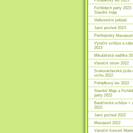
Pohádkový les 2023
Fichtldech párty 2023
Stavění máje
Velikonoční poklad
Jarní pochod 2023
Perštejnský Masopust
Výroční schůze a záb
2023
Mikulášská nadílka 2
Vánoční strom 2022
Svatováclavská jízda 
vrchu 2022
Pohádkový les 2022
Stavění Máje a Fichtl
párty 2022
Baráčnická schůze + 
2022
Jarní pochod 2022
Masopust 2022
Vánoční koncert Marti