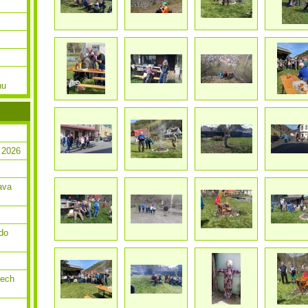
nu
 2026
ava
do
dech