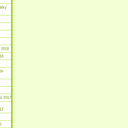
átky
 2018
18
do
ků 2017
17
6