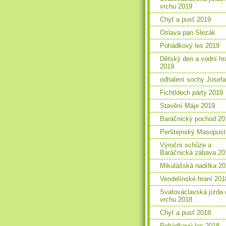
vrchu 2019
Chyť a pusť 2019
Oslava pan Slezák
Pohádkový les 2019
Dětský den a vodní hr
2019
odhalení sochy Josefa
Fichtldech párty 2019
Stavění Máje 2019
Baráčnický pochod 20
Perštejnský Masopust
Výroční schůze a
Baráčnická zábava 20
Mikulášská nadílka 2
Vendelínské hraní 201
Svatováclavská jízda 
vrchu 2018
Chyť a pusť 2018
Pohádkový les 2018