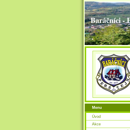
Baráčníci - 
Menu
Úvod
Akce