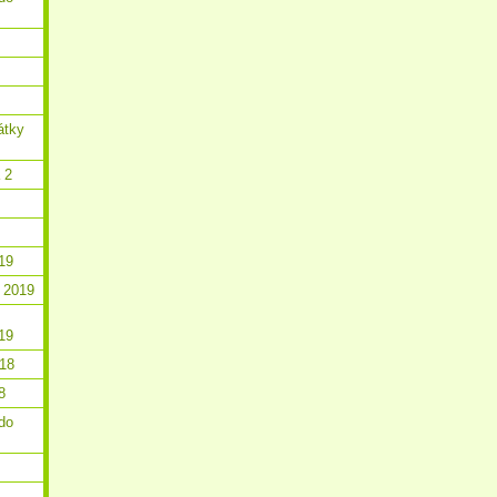
átky
 2
19
 2019
19
018
8
do