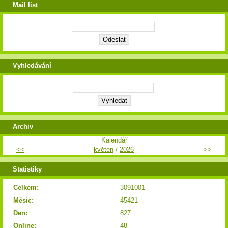
Mail list
Vyhledávání
Archiv
Kalendář
<<
květen
/
2026
>>
Statistiky
Celkem:
3091001
Měsíc:
45421
Den:
827
Online:
48