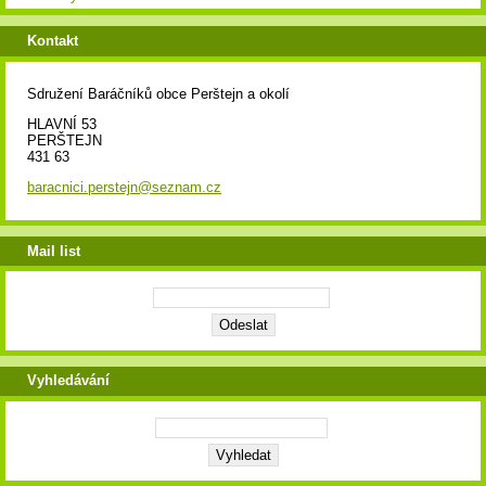
Kontakt
Sdružení Baráčníků obce Perštejn a okolí
HLAVNÍ 53
PERŠTEJN
431 63
baracnici.perstejn@seznam.cz
Mail list
Vyhledávání