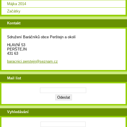
Májka 2014
Začátky
Kontakt
Sdružení Baráčníků obce Perštejn a okolí
HLAVNÍ 53
PERŠTEJN
431 63
baracnici.perstejn@seznam.cz
Mail list
Vyhledávání