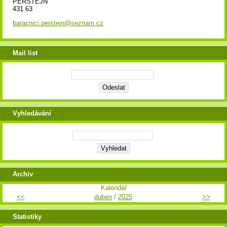
PERŠTEJN
431 63
baracnici.perstejn@seznam.cz
Mail list
Vyhledávání
Archiv
Kalendář
<<
duben
/
2025
>>
Statistiky