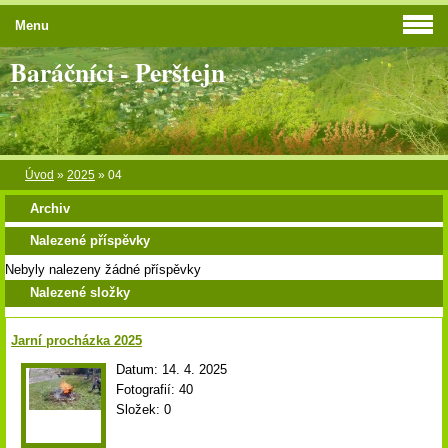
Menu
Baráčníci - Perštejn
Úvod
»
2025
»
04
Archiv
Nalezené příspěvky
Nebyly nalezeny žádné příspěvky
Nalezené složky
Jarní procházka 2025
Datum:
14. 4. 2025
Fotografií:
40
Složek:
0