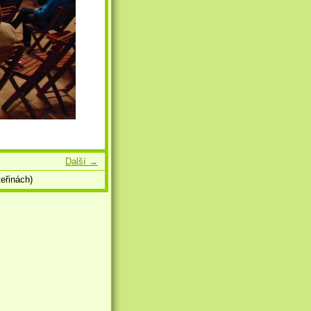
Další →
eřinách)