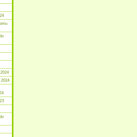
024
romu
do
 2024
 2024
24
023
do