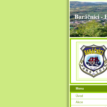
Baráčníci - 
Menu
Úvod
Akce