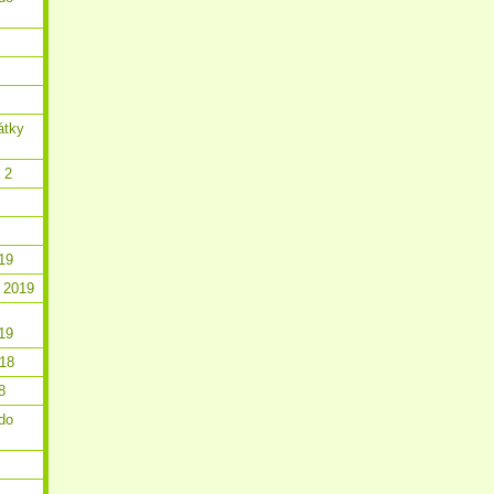
átky
 2
19
 2019
19
018
8
do