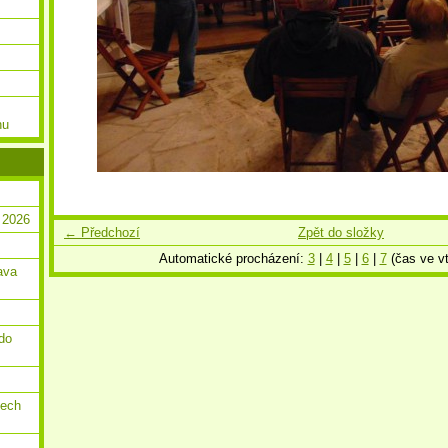
nu
 2026
← Předchozí
Zpět do složky
Automatické procházení:
3
|
4
|
5
|
6
|
7
(čas ve vt
ava
do
dech