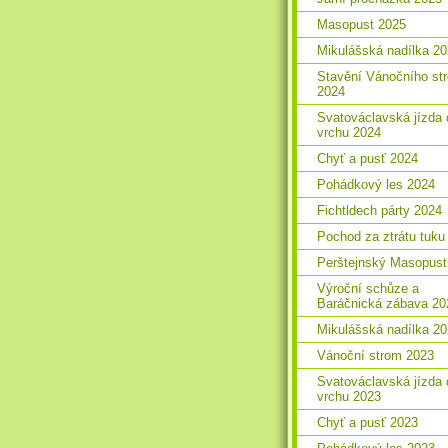
Masopust 2025
Mikulášská nadílka 2
Stavění Vánočního st
2024
Svatováclavská jízda 
vrchu 2024
Chyť a pusť 2024
Pohádkový les 2024
Fichtldech párty 2024
Pochod za ztrátu tuku
Perštejnský Masopust
Výroční schůze a
Baráčnická zábava 20
Mikulášská nadílka 2
Vánoční strom 2023
Svatováclavská jízda 
vrchu 2023
Chyť a pusť 2023