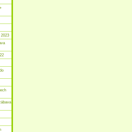
 +
 2023
ava
022
do
dech
zábava
n