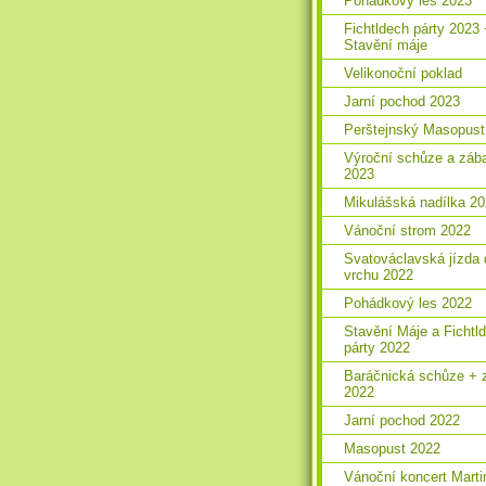
Pohádkový les 2023
Fichtldech párty 2023
Stavění máje
Velikonoční poklad
Jarní pochod 2023
Perštejnský Masopust
Výroční schůze a záb
2023
Mikulášská nadílka 2
Vánoční strom 2022
Svatováclavská jízda 
vrchu 2022
Pohádkový les 2022
Stavění Máje a Fichtl
párty 2022
Baráčnická schůze + 
2022
Jarní pochod 2022
Masopust 2022
Vánoční koncert Marti