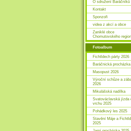
O sdružení Baráčníků
Kontakt
Sponzoři
videa z akcí a obce
Zaniklé obce
Chomutovského regio
Fotoalbum
Fichtldech párty 2026
Baráčnická procházka
Masopust 2026
Výroční schůze a záb
2026
Mikulášská nadílka
Svatováclavská jízda 
vrchu 2025
Pohádkový les 2025
Stavění Máje a Fichtl
2025
Jarní procházka 2025