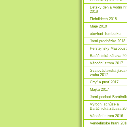
Dětský den a Vodní hr
2018
Fichdldech 2018
Máje 2018
otevření Temberku
Jarní procházka 2018
Perštejnský Masopust
Baráčnická zábava 20
Vánoční strom 2017
Svatováclavská jízda 
vrchu 2017
Chyť a pusť 2017
Májka 2017
Jarní pochod Baráční
Výroční schůze a
Baráčnická zábava 20
Vánoční strom 2016
Vendelínské hraní 201