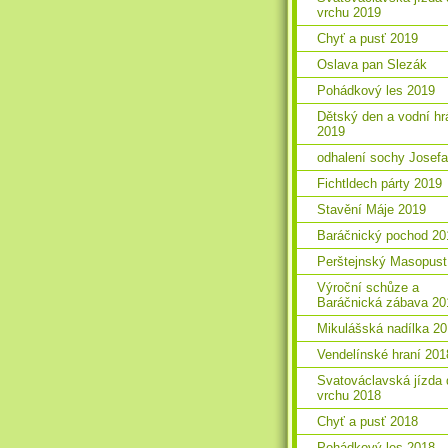
vrchu 2019
Chyť a pusť 2019
Oslava pan Slezák
Pohádkový les 2019
Dětský den a vodní hr
2019
odhalení sochy Josefa
Fichtldech párty 2019
Stavění Máje 2019
Baráčnický pochod 20
Perštejnský Masopust
Výroční schůze a
Baráčnická zábava 20
Mikulášská nadílka 2
Vendelínské hraní 201
Svatováclavská jízda 
vrchu 2018
Chyť a pusť 2018
Pohádkový les 2018