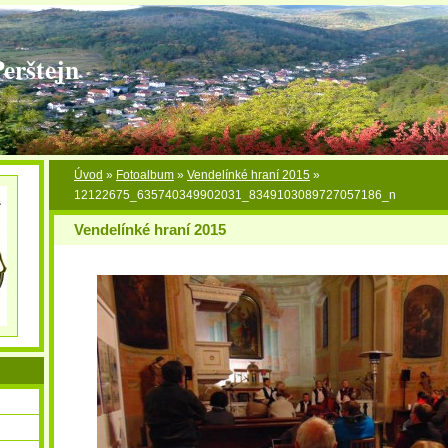
Perštejn
Úvod
»
Fotoalbum
»
Vendelínké hraní 2015
»
12122675_635740349902031_8349103089727057186_n
Vendelínké hraní 2015