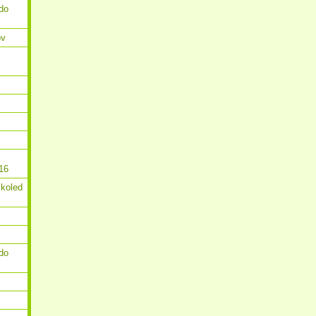
do
ov
16
 koled
do