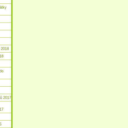
átky
 2018
18
do
ků 2017
17
6