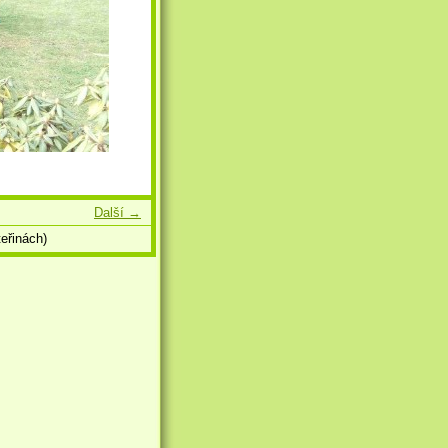
Další →
eřinách)