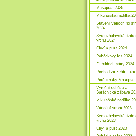
Masopust 2025
Mikulášská nadílka 2
Stavění Vánočního st
2024
Svatováclavská jízda 
vrchu 2024
Chyť a pusť 2024
Pohádkový les 2024
Fichtldech párty 2024
Pochod za ztrátu tuku
Perštejnský Masopust
Výroční schůze a
Baráčnická zábava 20
Mikulášská nadílka 2
Vánoční strom 2023
Svatováclavská jízda 
vrchu 2023
Chyť a pusť 2023