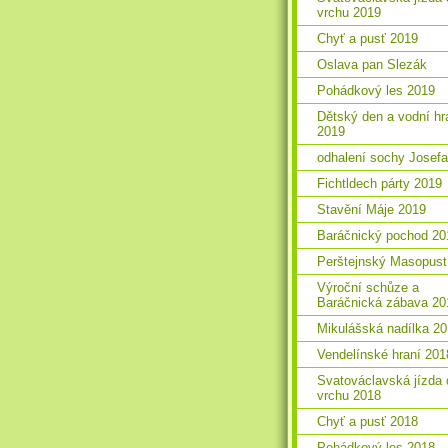
vrchu 2019
Chyť a pusť 2019
Oslava pan Slezák
Pohádkový les 2019
Dětský den a vodní hr
2019
odhalení sochy Josefa
Fichtldech párty 2019
Stavění Máje 2019
Baráčnický pochod 20
Perštejnský Masopust
Výroční schůze a
Baráčnická zábava 20
Mikulášská nadílka 2
Vendelínské hraní 201
Svatováclavská jízda 
vrchu 2018
Chyť a pusť 2018
Pohádkový les 2018