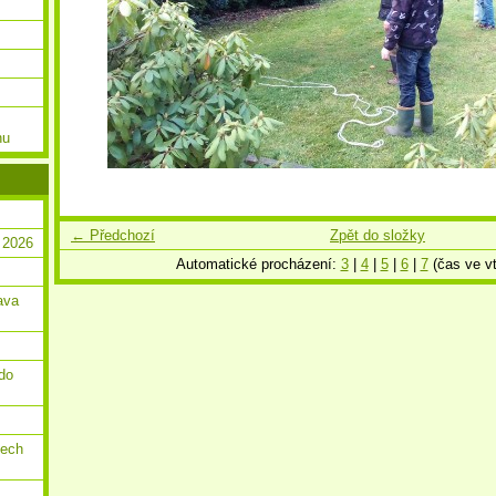
nu
← Předchozí
Zpět do složky
 2026
Automatické procházení:
3
|
4
|
5
|
6
|
7
(čas ve vt
ava
do
dech