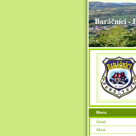
Baráčníci - 
Menu
Úvod
Akce