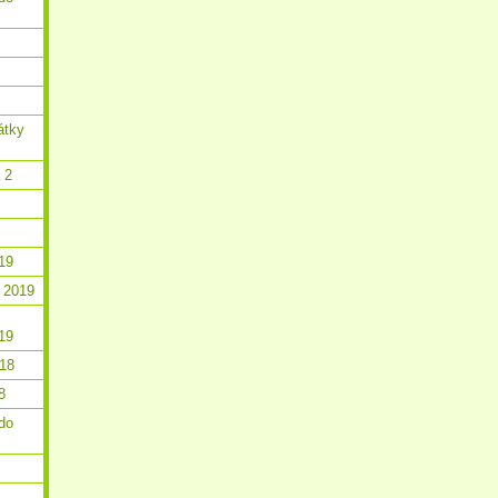
átky
 2
19
 2019
19
018
8
do