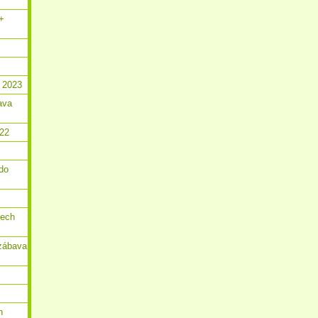
 +
 2023
ava
022
do
dech
zábava
n