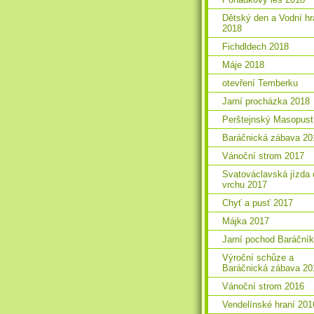
Dětský den a Vodní hr
2018
Fichdldech 2018
Máje 2018
otevření Temberku
Jarní procházka 2018
Perštejnský Masopust
Baráčnická zábava 20
Vánoční strom 2017
Svatováclavská jízda 
vrchu 2017
Chyť a pusť 2017
Májka 2017
Jarní pochod Baráční
Výroční schůze a
Baráčnická zábava 20
Vánoční strom 2016
Vendelínské hraní 201