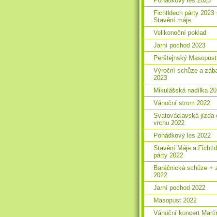
Pohádkový les 2023
Fichtldech párty 2023
Stavění máje
Velikonoční poklad
Jarní pochod 2023
Perštejnský Masopust
Výroční schůze a záb
2023
Mikulášská nadílka 2
Vánoční strom 2022
Svatováclavská jízda 
vrchu 2022
Pohádkový les 2022
Stavění Máje a Fichtl
párty 2022
Baráčnická schůze + 
2022
Jarní pochod 2022
Masopust 2022
Vánoční koncert Marti