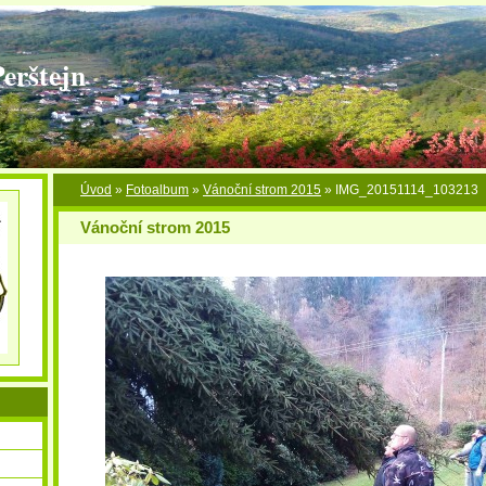
Perštejn
Úvod
»
Fotoalbum
»
Vánoční strom 2015
»
IMG_20151114_103213
Vánoční strom 2015