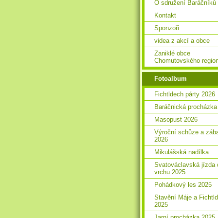
O sdružení Baráčníků
Kontakt
Sponzoři
videa z akcí a obce
Zaniklé obce
Chomutovského regio
Fotoalbum
Fichtldech párty 2026
Baráčnická procházka
Masopust 2026
Výroční schůze a záb
2026
Mikulášská nadílka
Svatováclavská jízda 
vrchu 2025
Pohádkový les 2025
Stavění Máje a Fichtl
2025
Jarní procházka 2025