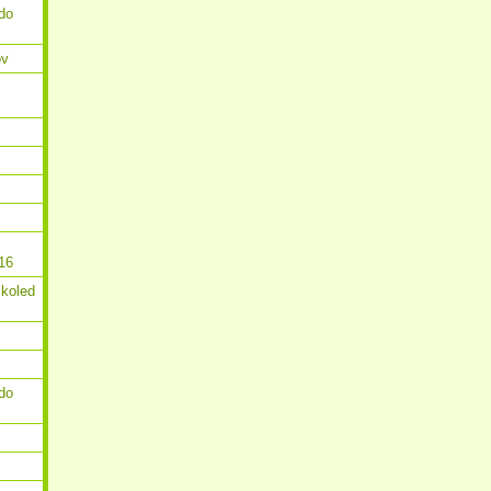
do
ov
16
 koled
do