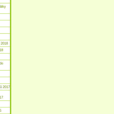
átky
 2018
18
do
ků 2017
17
6