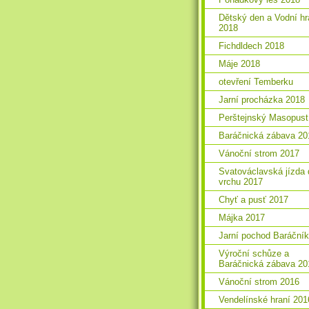
Dětský den a Vodní hr
2018
Fichdldech 2018
Máje 2018
otevření Temberku
Jarní procházka 2018
Perštejnský Masopust
Baráčnická zábava 20
Vánoční strom 2017
Svatováclavská jízda 
vrchu 2017
Chyť a pusť 2017
Májka 2017
Jarní pochod Baráční
Výroční schůze a
Baráčnická zábava 20
Vánoční strom 2016
Vendelínské hraní 201