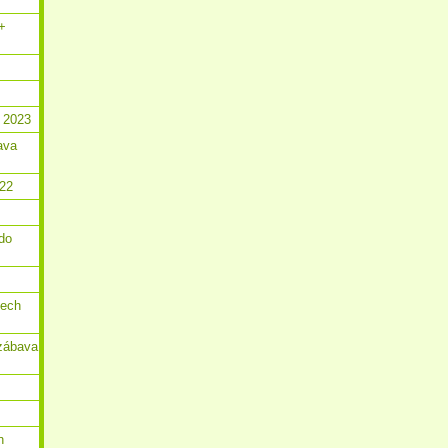
 +
 2023
ava
022
do
dech
zábava
n