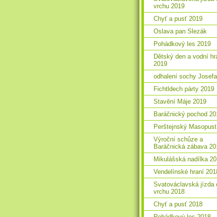
vrchu 2019
Chyť a pusť 2019
Oslava pan Slezák
Pohádkový les 2019
Dětský den a vodní hr
2019
odhalení sochy Josefa
Fichtldech párty 2019
Stavění Máje 2019
Baráčnický pochod 20
Perštejnský Masopust
Výroční schůze a
Baráčnická zábava 20
Mikulášská nadílka 2
Vendelínské hraní 201
Svatováclavská jízda 
vrchu 2018
Chyť a pusť 2018
Pohádkový les 2018