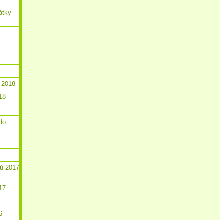
átky
 2018
18
do
ků 2017
17
6