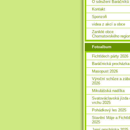
O sdružení Baráčníků
Kontakt
Sponzoři
videa z akcí a obce
Zaniklé obce
Chomutovského regio
Fotoalbum
Fichtldech párty 2026
Baráčnická procházka
Masopust 2026
Výroční schůze a záb
2026
Mikulášská nadílka
Svatováclavská jízda 
vrchu 2025
Pohádkový les 2025
Stavění Máje a Fichtl
2025
Jarní procházka 2025