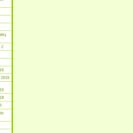
átky
 2
19
 2019
19
018
8
do