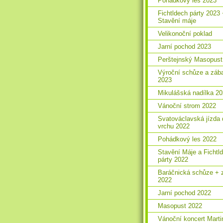
Pohádkový les 2023
Fichtldech párty 2023
Stavění máje
Velikonoční poklad
Jarní pochod 2023
Perštejnský Masopust
Výroční schůze a záb
2023
Mikulášská nadílka 2
Vánoční strom 2022
Svatováclavská jízda 
vrchu 2022
Pohádkový les 2022
Stavění Máje a Fichtl
párty 2022
Baráčnická schůze + 
2022
Jarní pochod 2022
Masopust 2022
Vánoční koncert Marti