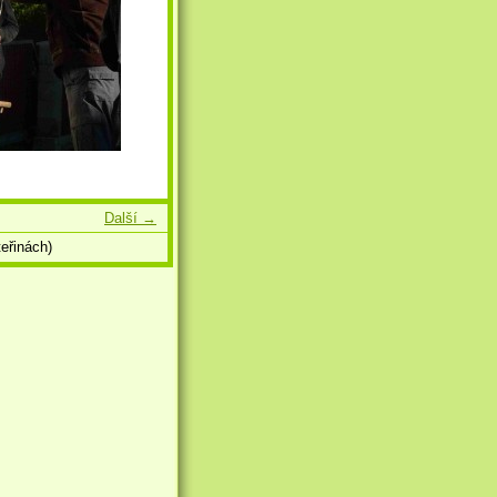
Další →
eřinách)