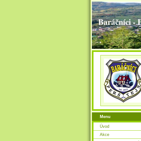
Baráčníci - 
Menu
Úvod
Akce