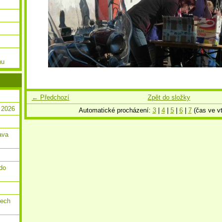
nu
← Předchozí
Zpět do složky
 2026
Automatické procházení:
3
|
4
|
5
|
6
|
7
(čas ve vt
ava
do
dech