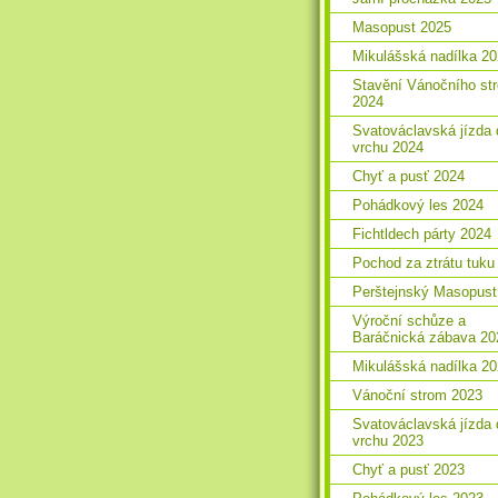
Masopust 2025
Mikulášská nadílka 2
Stavění Vánočního st
2024
Svatováclavská jízda 
vrchu 2024
Chyť a pusť 2024
Pohádkový les 2024
Fichtldech párty 2024
Pochod za ztrátu tuku
Perštejnský Masopust
Výroční schůze a
Baráčnická zábava 20
Mikulášská nadílka 2
Vánoční strom 2023
Svatováclavská jízda 
vrchu 2023
Chyť a pusť 2023