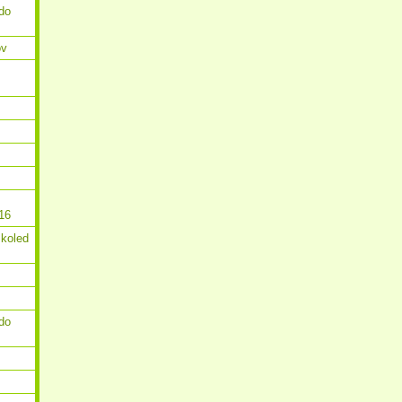
do
ov
16
 koled
do