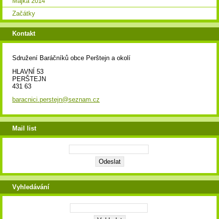
Májka 2014
Začátky
Kontakt
Sdružení Baráčníků obce Perštejn a okolí
HLAVNÍ 53
PERŠTEJN
431 63
baracnici.perstejn@seznam.cz
Mail list
Vyhledávání