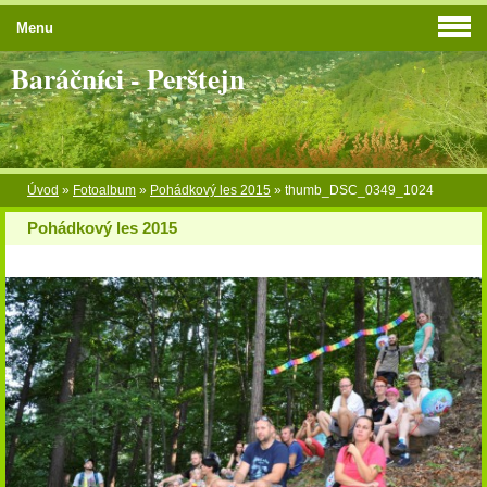
Menu
Baráčníci - Perštejn
Úvod
»
Fotoalbum
»
Pohádkový les 2015
»
thumb_DSC_0349_1024
Pohádkový les 2015