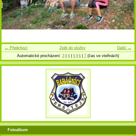
← Předchozí
Zpět do složky
Další →
Automatické procházení:
3
|
4
|
5
|
6
|
7
(čas ve vteřinách)
Fotoalbum