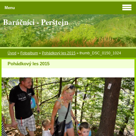
Menu
Baráčníci - Perštejn
Úvod
»
Fotoalbum
»
Pohádkový les 2015
»
thumb_DSC_0150_1024
Pohádkový les 2015