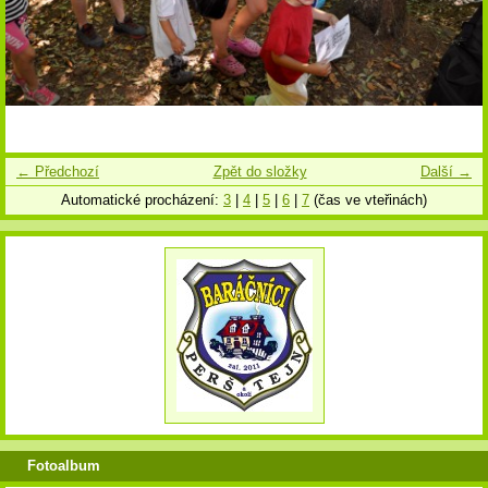
← Předchozí
Zpět do složky
Další →
Automatické procházení:
3
|
4
|
5
|
6
|
7
(čas ve vteřinách)
Fotoalbum