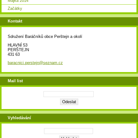
Májka 2014
Začátky
Kontakt
Sdružení Baráčníků obce Perštejn a okolí
HLAVNÍ 53
PERŠTEJN
431 63
baracnici.perstejn@seznam.cz
Mail list
Vyhledávání