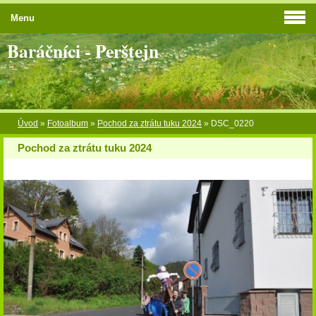
Menu
Baráčníci - Perštejn
Úvod
»
Fotoalbum
»
Pochod za ztrátu tuku 2024
»
DSC_0220
Pochod za ztrátu tuku 2024