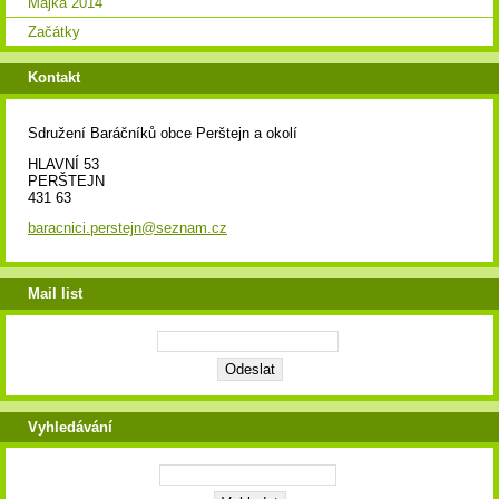
Májka 2014
Začátky
Kontakt
Sdružení Baráčníků obce Perštejn a okolí
HLAVNÍ 53
PERŠTEJN
431 63
baracnici.perstejn@seznam.cz
Mail list
Vyhledávání