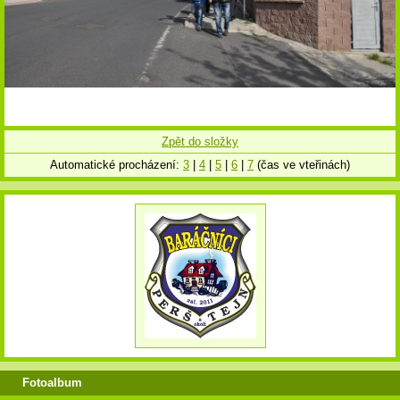
Zpět do složky
Automatické procházení:
3
|
4
|
5
|
6
|
7
(čas ve vteřinách)
Fotoalbum