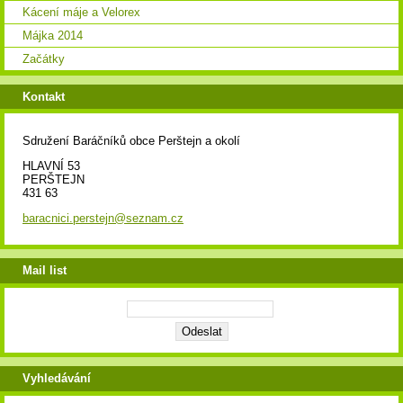
Kácení máje a Velorex
Májka 2014
Začátky
Kontakt
Sdružení Baráčníků obce Perštejn a okolí
HLAVNÍ 53
PERŠTEJN
431 63
baracnici.perstejn@seznam.cz
Mail list
Vyhledávání