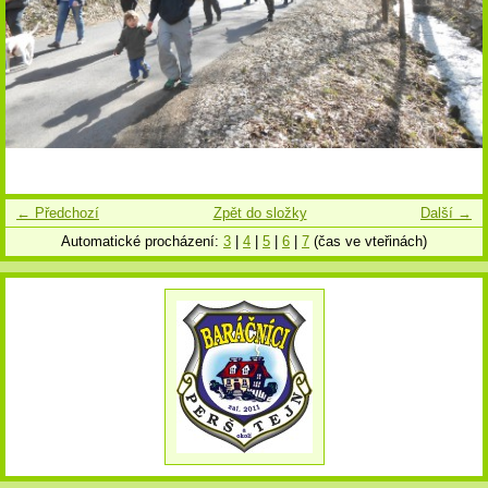
← Předchozí
Zpět do složky
Další →
Automatické procházení:
3
|
4
|
5
|
6
|
7
(čas ve vteřinách)