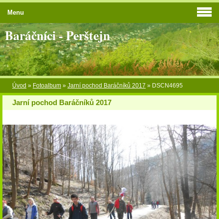
Menu
Baráčníci - Perštejn
Úvod
»
Fotoalbum
»
Jarní pochod Baráčníků 2017
»
DSCN4695
Jarní pochod Baráčníků 2017