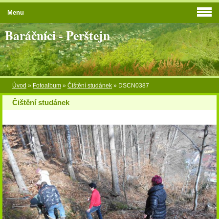
Menu
Baráčníci - Perštejn
Úvod
»
Fotoalbum
»
Čištění studánek
»
DSCN0387
Čištění studánek