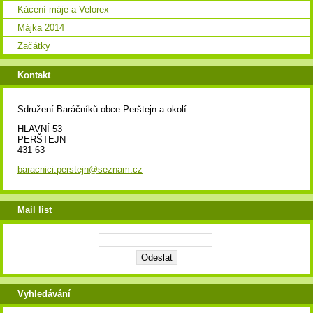
Kácení máje a Velorex
Májka 2014
Začátky
Kontakt
Sdružení Baráčníků obce Perštejn a okolí
HLAVNÍ 53
PERŠTEJN
431 63
baracnici.perstejn@seznam.cz
Mail list
Vyhledávání