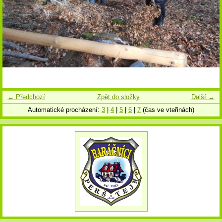
← Předchozí
Zpět do složky
Další →
Automatické procházení:
3
|
4
|
5
|
6
|
7
(čas ve vteřinách)